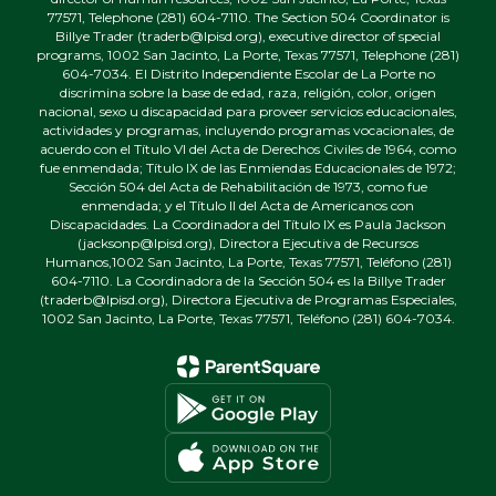
77571, Telephone (281) 604-7110. The Section 504 Coordinator is
Billye Trader (traderb@lpisd.org), executive director of special
programs, 1002 San Jacinto, La Porte, Texas 77571, Telephone (281)
604-7034. El Distrito Independiente Escolar de La Porte no
discrimina sobre la base de edad, raza, religión, color, origen
nacional, sexo u discapacidad para proveer servicios educacionales,
actividades y programas, incluyendo programas vocacionales, de
acuerdo con el Título VI del Acta de Derechos Civiles de 1964, como
fue enmendada; Título IX de las Enmiendas Educacionales de 1972;
Sección 504 del Acta de Rehabilitación de 1973, como fue
enmendada; y el Título II del Acta de Americanos con
Discapacidades. La Coordinadora del Título IX es Paula Jackson
(jacksonp@lpisd.org), Directora Ejecutiva de Recursos
Humanos,1002 San Jacinto, La Porte, Texas 77571, Teléfono (281)
604-7110. La Coordinadora de la Sección 504 es la Billye Trader
(traderb@lpisd.org), Directora Ejecutiva de Programas Especiales,
1002 San Jacinto, La Porte, Texas 77571, Teléfono (281) 604-7034.