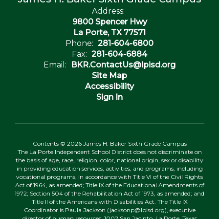
Address:
9800 Spencer Hwy
La Porte, TX 77571
Phone:
281-604-6800
Fax:
281-604-6884
Email:
BKR.ContactUs@lpisd.org
Site Map
Accessibility
Sign In
Contents © 2026 James H. Baker Sixth Grade Campus
The La Porte Independent School District does not discriminate on
the basis of age, race, religion, color, national origin, sex or disability
in providing education services, activities, and programs, including
vocational programs, in accordance with Title VI of the Civil Rights
Act of 1964, as amended; Title IX of the Educational Amendments of
1972; Section 504 of the Rehabilitation Act of 1973, as amended; and
Title II of the Americans with Disabilities Act. The Title IX
Coordinator is Paula Jackson (jacksonp@lpisd.org), executive
director of human resources, 1002 San Jacinto, La Porte, Texas