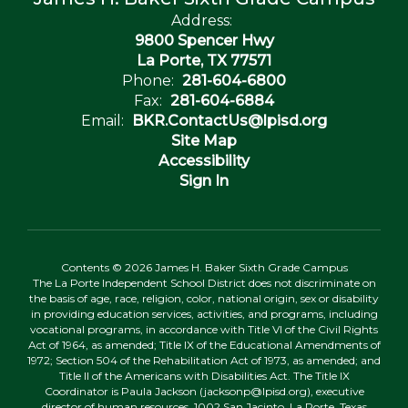
Address:
9800 Spencer Hwy
La Porte, TX 77571
Phone:
281-604-6800
Fax:
281-604-6884
Email:
BKR.ContactUs@lpisd.org
Site Map
Accessibility
Sign In
Contents © 2026 James H. Baker Sixth Grade Campus
The La Porte Independent School District does not discriminate on
the basis of age, race, religion, color, national origin, sex or disability
in providing education services, activities, and programs, including
vocational programs, in accordance with Title VI of the Civil Rights
Act of 1964, as amended; Title IX of the Educational Amendments of
1972; Section 504 of the Rehabilitation Act of 1973, as amended; and
Title II of the Americans with Disabilities Act. The Title IX
Coordinator is Paula Jackson (jacksonp@lpisd.org), executive
director of human resources, 1002 San Jacinto, La Porte, Texas