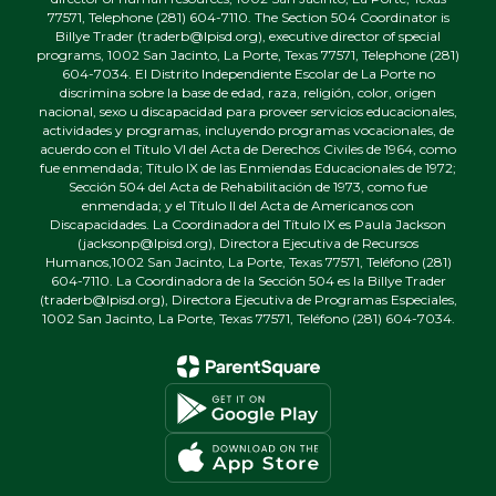
77571, Telephone (281) 604-7110. The Section 504 Coordinator is
Billye Trader (traderb@lpisd.org), executive director of special
programs, 1002 San Jacinto, La Porte, Texas 77571, Telephone (281)
604-7034. El Distrito Independiente Escolar de La Porte no
discrimina sobre la base de edad, raza, religión, color, origen
nacional, sexo u discapacidad para proveer servicios educacionales,
actividades y programas, incluyendo programas vocacionales, de
acuerdo con el Título VI del Acta de Derechos Civiles de 1964, como
fue enmendada; Título IX de las Enmiendas Educacionales de 1972;
Sección 504 del Acta de Rehabilitación de 1973, como fue
enmendada; y el Título II del Acta de Americanos con
Discapacidades. La Coordinadora del Título IX es Paula Jackson
(jacksonp@lpisd.org), Directora Ejecutiva de Recursos
Humanos,1002 San Jacinto, La Porte, Texas 77571, Teléfono (281)
604-7110. La Coordinadora de la Sección 504 es la Billye Trader
(traderb@lpisd.org), Directora Ejecutiva de Programas Especiales,
1002 San Jacinto, La Porte, Texas 77571, Teléfono (281) 604-7034.