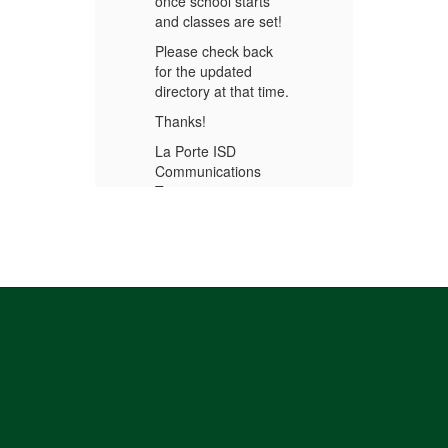
ts
once school starts
once 
 set!
and classes are set!
and c
ack
Please check back
Pleas
for the updated
for t
 time.
directory at that time.
direc
Thanks!
Than
La Porte ISD
La Po
s
Communications
Comm
Team
Tea