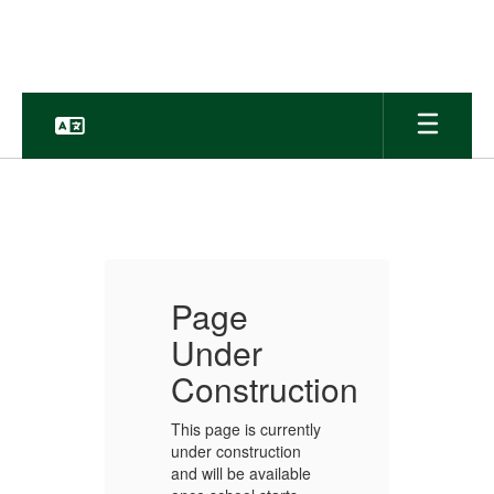
Skip
to
main
content
Directory
Page
Pa
Under
Un
ction
Construction
Co
rently
This page is currently
This 
ion
under construction
under
able
and will be available
and w