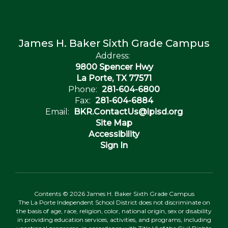
James H. Baker Sixth Grade Campus
Address:
9800 Spencer Hwy
La Porte, TX 77571
Phone:
281-604-6800
Fax:
281-604-6884
Email:
BKR.ContactUs@lpisd.org
Site Map
Accessibility
Sign In
Contents © 2026 James H. Baker Sixth Grade Campus
The La Porte Independent School District does not discriminate on
the basis of age, race, religion, color, national origin, sex or disability
in providing education services, activities, and programs, including