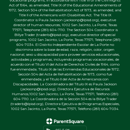
vocational programs, in accordance with Title VI of the Civil Rights
Act of 1964, as amended; Title IX of the Educational Amendments of
1972; Section 504 of the Rehabilitation Act of 1973, as amended; and
Title II of the Americans with Disabilities Act. The Title IX
Coordinator is Paula Jackson (jacksonp@lpisd.org), executive
director of human resources, 1002 San Jacinto, La Porte, Texas
77571, Telephone (281) 604-7110. The Section 504 Coordinator is
Billye Trader (traderb@lpisd.org), executive director of special
programs, 1002 San Jacinto, La Porte, Texas 77571, Telephone (281)
604-7034. El Distrito Independiente Escolar de La Porte no
discrimina sobre la base de edad, raza, religión, color, origen
nacional, sexo u discapacidad para proveer servicios educacionales,
actividades y programas, incluyendo programas vocacionales, de
acuerdo con el Título VI del Acta de Derechos Civiles de 1964, como
fue enmendada; Título IX de las Enmiendas Educacionales de 1972;
Sección 504 del Acta de Rehabilitación de 1973, como fue
enmendada; y el Título II del Acta de Americanos con
Discapacidades. La Coordinadora del Título IX es Paula Jackson
(jacksonp@lpisd.org), Directora Ejecutiva de Recursos
Humanos,1002 San Jacinto, La Porte, Texas 77571, Teléfono (281)
604-7110. La Coordinadora de la Sección 504 es la Billye Trader
(traderb@lpisd.org), Directora Ejecutiva de Programas Especiales,
1002 San Jacinto, La Porte, Texas 77571, Teléfono (281) 604-7034.