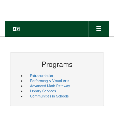
Skip
to
main
content
Programs
Extracurricular
Performing & Visual Arts
Advanced Math Pathway
Library Services
Communities in Schools