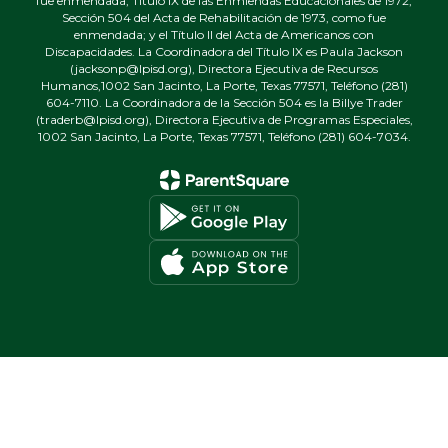
fue enmendada; Título IX de las Enmiendas Educacionales de 1972;
Sección 504 del Acta de Rehabilitación de 1973, como fue
enmendada; y el Título II del Acta de Americanos con
Discapacidades. La Coordinadora del Título IX es Paula Jackson
(jacksonp@lpisd.org), Directora Ejecutiva de Recursos
Humanos,1002 San Jacinto, La Porte, Texas 77571, Teléfono (281)
604-7110. La Coordinadora de la Sección 504 es la Billye Trader
(traderb@lpisd.org), Directora Ejecutiva de Programas Especiales,
1002 San Jacinto, La Porte, Texas 77571, Teléfono (281) 604-7034.