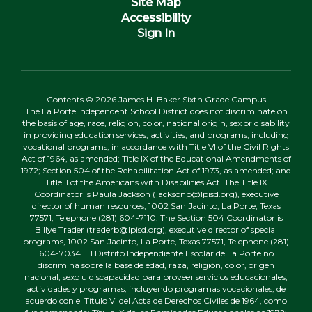
Site Map
Accessibility
Sign In
Contents © 2026 James H. Baker Sixth Grade Campus
The La Porte Independent School District does not discriminate on
the basis of age, race, religion, color, national origin, sex or disability
in providing education services, activities, and programs, including
vocational programs, in accordance with Title VI of the Civil Rights
Act of 1964, as amended; Title IX of the Educational Amendments of
1972; Section 504 of the Rehabilitation Act of 1973, as amended; and
Title II of the Americans with Disabilities Act. The Title IX
Coordinator is Paula Jackson (jacksonp@lpisd.org), executive
director of human resources, 1002 San Jacinto, La Porte, Texas
77571, Telephone (281) 604-7110. The Section 504 Coordinator is
Billye Trader (traderb@lpisd.org), executive director of special
programs, 1002 San Jacinto, La Porte, Texas 77571, Telephone (281)
604-7034. El Distrito Independiente Escolar de La Porte no
discrimina sobre la base de edad, raza, religión, color, origen
nacional, sexo u discapacidad para proveer servicios educacionales,
actividades y programas, incluyendo programas vocacionales, de
acuerdo con el Título VI del Acta de Derechos Civiles de 1964, como